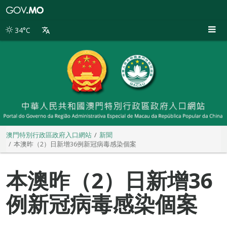
澳
門
特
34°C
別
行
政
區
政
府
入
口
網
站
澳門特別行政區政府入口網站
新聞
本澳昨（2）日新增36例新冠病毒感染個案
本澳昨（2）日新增36
例新冠病毒感染個案