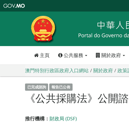
澳
門
特
別
行
政
區
政
府
入
口
網
站
主頁
公共服務
關於政府
澳門特別行政區政府入口網站
關於政府
政策
已完成諮詢
報告已公佈
《公共採購法》公開諮
推行機構：
財政局 (DSF)