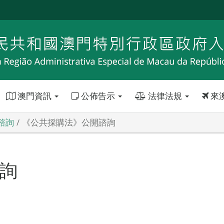
澳門資訊
公佈告示
法律法規
來
諮詢
《公共採購法》公開諮詢
詢