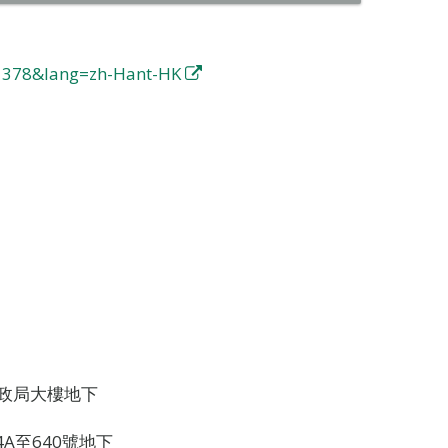
91378&lang=zh-Hant-HK
財政局大樓地下
A至640號地下