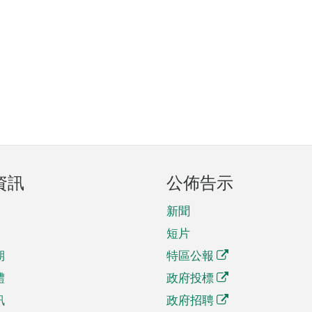
資訊
公佈告示
新聞
短片
期
特區公報
體
政府投標
訊
政府招聘