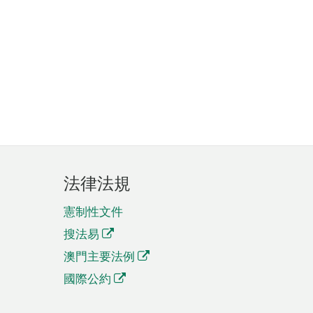
法律法規
憲制性文件
搜法易
澳門主要法例
國際公約