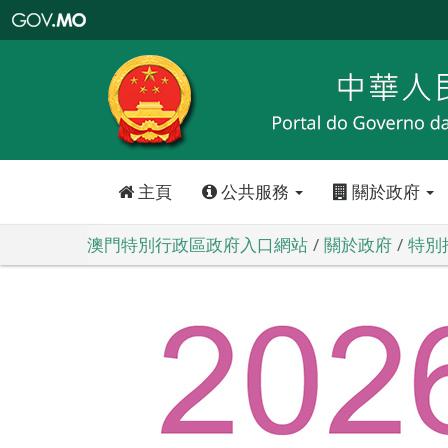
澳
門
特
別
行
政
區
政
府
入
口
網
站
主頁
公共服務
關於政府
澳門特別行政區政府入口網站
關於政府
特別