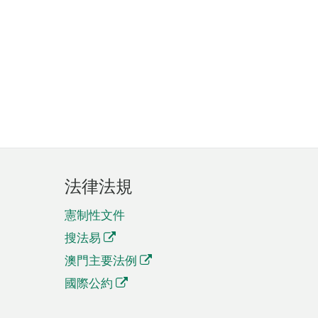
法律法規
憲制性文件
搜法易
澳門主要法例
國際公約