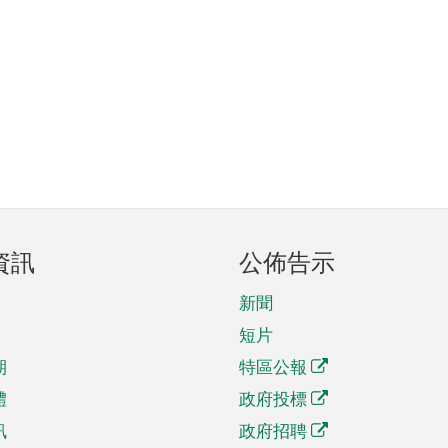
資訊
公佈告示
新聞
短片
期
特區公報
體
政府投標
訊
政府招聘