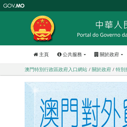
澳
門
特
別
行
政
區
政
府
入
口
網
站
主頁
公共服務
關於政府
澳門特別行政區政府入口網站
關於政府
特別