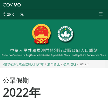
澳
門
特
26°C
別
行
政
區
政
府
入
口
網
站
澳門特別行政區政府入口網站
澳門資訊
公眾假期
2022年
公眾假期
2022年