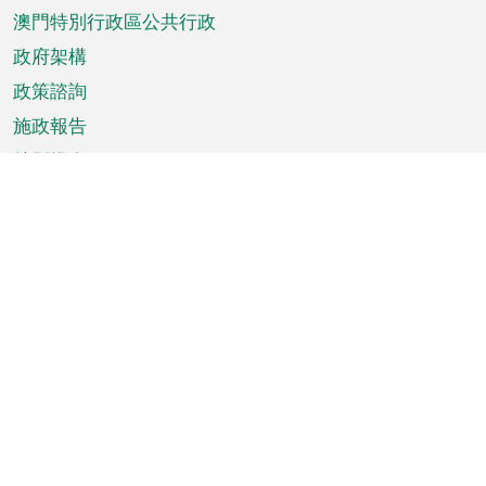
澳門特別行政區公共行政
政府架構
政策諮詢
施政報告
特別推介
澳門資訊
天氣
交通
公眾假期
文娛康體
城市資訊
澳門便覽
統計數字