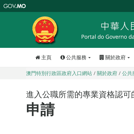
澳
門
特
別
行
政
區
政
府
入
口
網
站
主頁
公共服務
關於政府
澳門特別行政區政府入口網站
關於政府
公共
進入公職所需的專業資格認可
申請