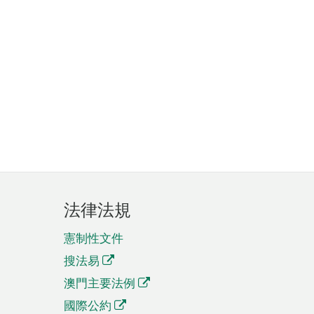
法律法規
憲制性文件
搜法易
澳門主要法例
國際公約