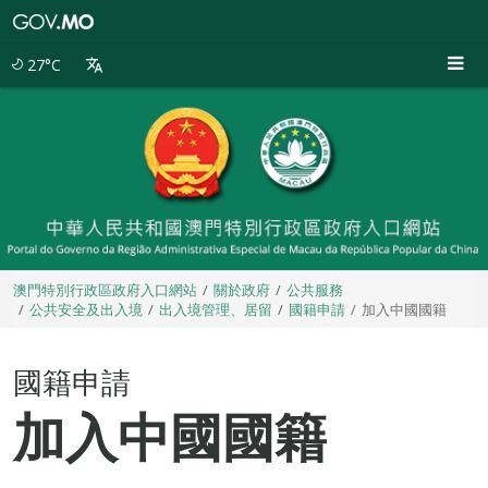
澳
門
特
27°C
別
行
政
區
政
府
入
口
網
站
澳門特別行政區政府入口網站
關於政府
公共服務
公共安全及出入境
出入境管理、居留
國籍申請
加入中國國籍
國籍申請
加入中國國籍