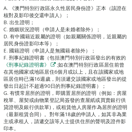
A. 《澳門特別行政區永久性居民身份證》正本（該證在
核對及影印後交還申請人）；
B. 出生證明；
C. 婚姻狀況證明（申請人是未婚者除外）；
D. 有中國籍近親屬的證明（如親屬關係證明，近親屬的
居民身份證影印本等）；
E. 國籍證明（申請人是無國籍者除外）；
F. 刑事紀錄證明書（包括澳門特別行政區發出的有效的
《刑事紀錄證明書》
;如在澳門特別行政區居住前曾
在其他國家或地區居住6個月或以上，且在該國家或地
區居住時已滿16週歲，則須遞交該國家或地區發出的從
發出日起計不超過90日的刑事紀錄證明書）；
G. 有慣常居所的證明，即購置居所的證明（例如：房屋
稅單、屋契或由物業登記局簽發的查屋紙或買賣銀行供
貸證明及銀行供款單)，或租賃他人房屋作為居所的證明
（最新租賃合同）。對年滿18歲的申請人，如其非為業
主或承租人，請遞交該等人士提供住所的聲明及證件影
印本。