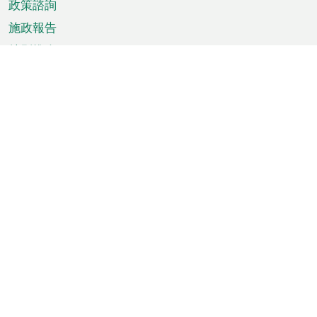
政策諮詢
施政報告
特別推介
澳門資訊
天氣
交通
公眾假期
文娛康體
城市資訊
澳門便覽
統計數字
公佈告示