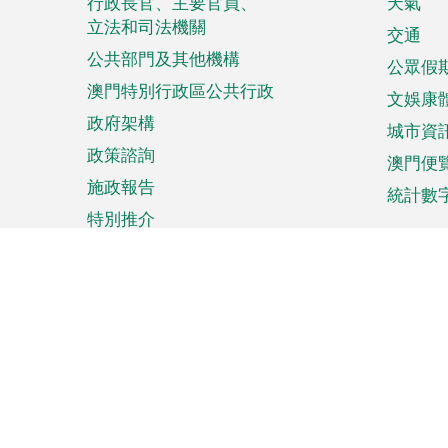
菜
行政長官、主要官員、
天氣
立法和司法機關
單
交通
公共部門及其他機構
公眾假
澳門特別行政區公共行政
文娛康
政府架構
城市資
政策諮詢
澳門便
施政報告
統計數
特別推介
來澳旅遊
商務
計劃行程
貿易投
觀光
澳門經
娛樂消閒
中小企
購物
市場資
節日盛事
知識產