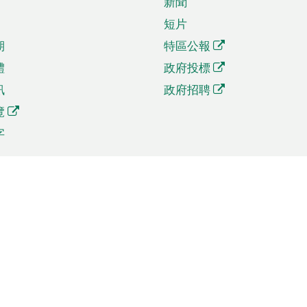
新聞
短片
期
特區公報
體
政府投標
訊
政府招聘
覽
字
及貿易
相關連結
資
手機應用程式目錄
貿會展
社交媒體目錄
商機和服務
專題網站目錄
訊
RSS訂閱目錄
權
表格下載