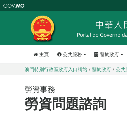
澳
門
特
別
行
政
區
政
府
入
口
網
站
主頁
公共服務
關於政府
澳門特別行政區政府入口網站
關於政府
公共
勞資事務
勞資問題諮詢