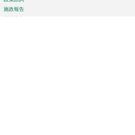
施政報告
特別推介
澳門資訊
天氣
交通
公眾假期
文娛康體
城市資訊
澳門便覽
統計數字
公佈告示
新聞