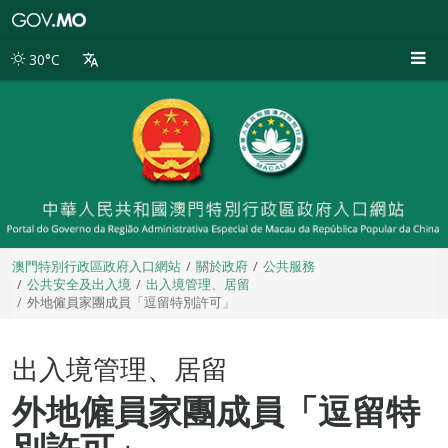
澳
門
特
30°C
別
行
政
區
政
府
入
口
網
站
澳門特別行政區政府入口網站
關於政府
公共服務
公共安全及出入境
出入境管理、居留
外地僱員家團成員「逗留特別許可」
出入境管理、居留
外地僱員家團成員「逗留特