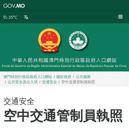
澳
門
特
35°C
別
行
政
區
政
府
入
口
網
站
澳門特別行政區政府入口網站
關於政府
公共服務
公共安全及出入境
交通安全
空中交通管制員執照
交通安全
空中交通管制員執照