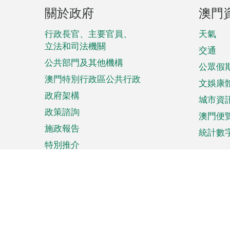
頁
關於政府
澳門
腳
菜
行政長官、主要官員、
天氣
立法和司法機關
單
交通
公共部門及其他機構
公眾假
澳門特別行政區公共行政
文娛康
政府架構
城市資
政策諮詢
澳門便
施政報告
統計數
特別推介
來澳旅遊
商務
計劃行程
貿易投
觀光
澳門經
娛樂消閒
中小企