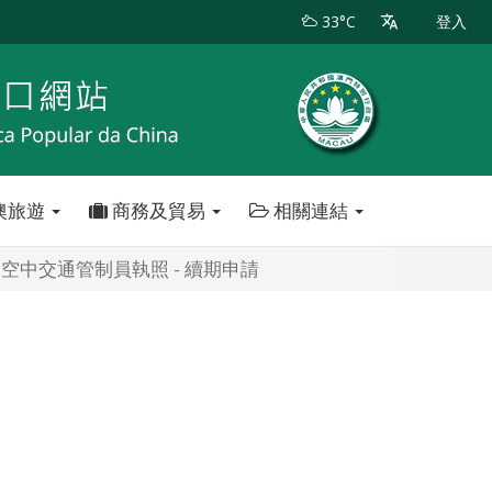
33°C
登入
澳旅遊
商務及貿易
相關連結
空中交通管制員執照 - 續期申請