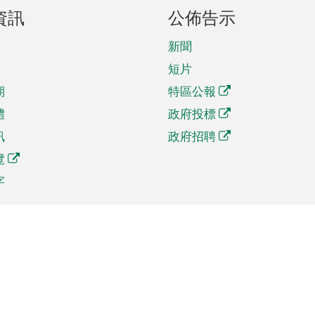
資訊
公佈告示
新聞
短片
期
特區公報
體
政府投標
訊
政府招聘
覽
字
及貿易
相關連結
資
手機應用程式目錄
貿會展
社交媒體目錄
商機和服務
專題網站目錄