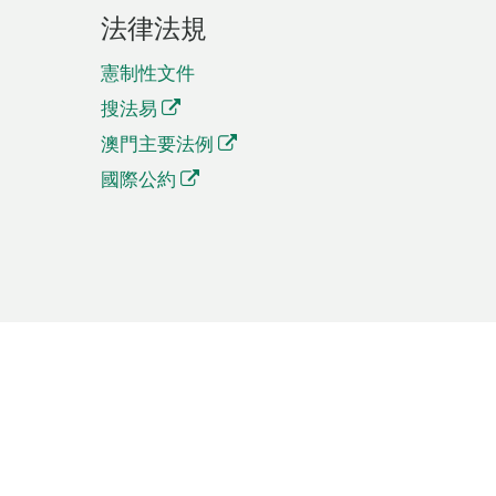
法律法規
憲制性文件
搜法易
澳門主要法例
國際公約