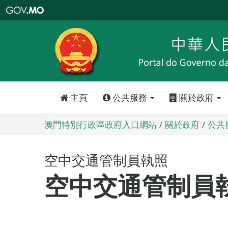
澳
門
特
別
行
政
區
政
府
入
口
網
站
主頁
公共服務
關於政府
澳門特別行政區政府入口網站
關於政府
公共
空中交通管制員執照
空中交通管制員執