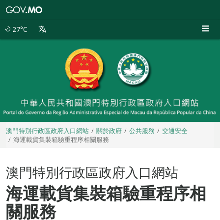
澳
門
特
27°C
別
行
政
區
政
府
入
口
網
站
澳門特別行政區政府入口網站
關於政府
公共服務
交通安全
海運載貨集裝箱驗重程序相關服務
澳門特別行政區政府入口網站
海運載貨集裝箱驗重程序相
關服務