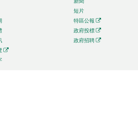
新聞
短片
期
特區公報
體
政府投標
訊
政府招聘
覽
字
及貿易
相關連結
資
手機應用程式目錄
貿會展
社交媒體目錄
商機和服務
專題網站目錄
訊
RSS訂閱目錄
權
表格下載