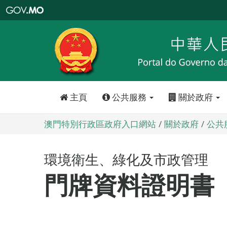
澳
門
特
別
行
政
區
政
府
入
口
網
站
主頁
公共服務
關於政府
澳門特別行政區政府入口網站
關於政府
公共
環境衛生、綠化及市政管理
門牌資料證明書