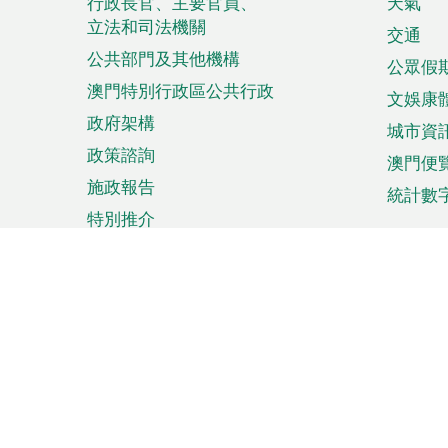
菜
行政長官、主要官員、
天氣
立法和司法機關
單
交通
公共部門及其他機構
公眾假
澳門特別行政區公共行政
文娛康
政府架構
城市資
政策諮詢
澳門便
施政報告
統計數
特別推介
來澳旅遊
商務
計劃行程
貿易投
觀光
澳門經
娛樂消閒
中小企
購物
市場資
節日盛事
知識產