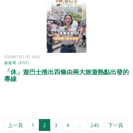
2026年7月17日 14:52
旅遊局（DST）
「休」遊巴士推出四條由兩大旅遊熱點出發的
專線
頁
頁
頁
頁
頁
上一頁
1
2
3
4
…
245
下一頁