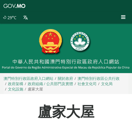
澳
門
特
29°C
別
行
政
區
政
府
入
口
網
站
澳門特別行政區政府入口網站
關於政府
澳門特別行政區公共行政
政府架構
政府組織 / 公共部門及實體
社會文化司
文化局
文化設施
盧家大屋
盧家大屋