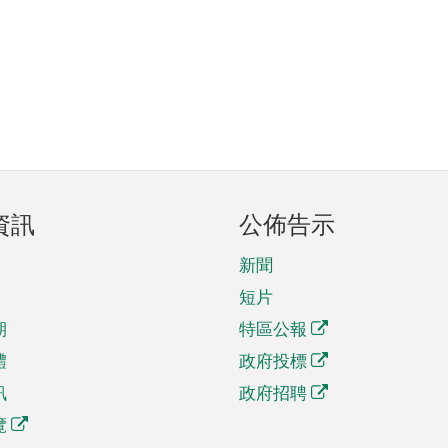
資訊
公佈告示
新聞
短片
期
特區公報
體
政府投標
訊
政府招聘
覽