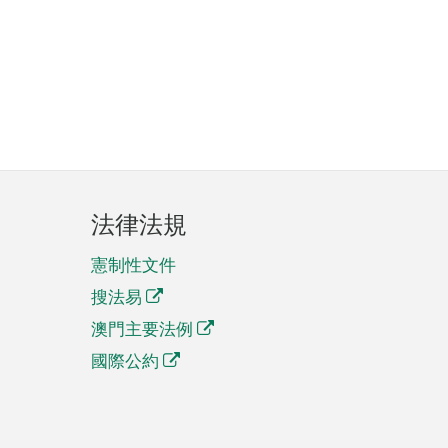
法律法規
憲制性文件
搜法易
澳門主要法例
國際公約