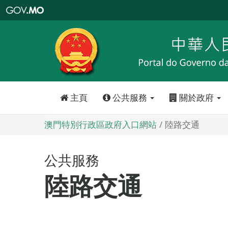
澳
門
特
別
行
政
區
政
府
入
口
網
站
主頁
公共服務
關於政府
澳門特別行政區政府入口網站
陸路交通
公共服務
陸路交通