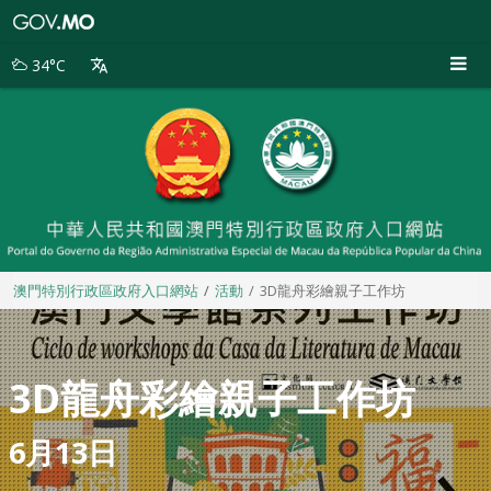
澳
門
特
34°C
別
行
政
區
政
府
入
口
網
站
澳門特別行政區政府入口網站
活動
3D龍舟彩繪親子工作坊
3D龍舟彩繪親子工作坊
6月13日