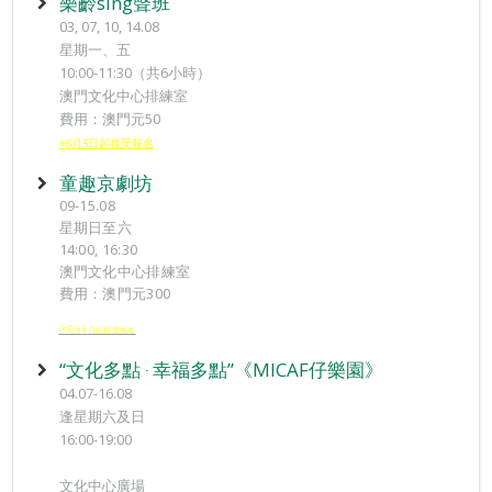
樂齡sing聲班
03, 07, 10, 14.08
星期一、五
10:00-11:30（共6小時）
澳門文化中心排練室
費用：澳門元50
※6月5日起接受報名
童趣京劇坊
09-15.08
星期日至六
14:00, 16:30
澳門文化中心排練室
費用：澳門元300
※6
5
月
日起接受報
名
“文化多點 ‧ 幸福多點”《MICAF仔樂園》
04.07-16.08
逢星期六及日
16:00-19:00
文化中心廣場