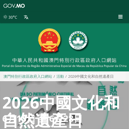
澳
門
特
30°C
別
行
政
區
政
府
入
口
網
站
澳門特別行政區政府入口網站
活動
2026中國文化和自然遺產日
2026中國文化和
自然遺產日
6月13日 至 6月28日