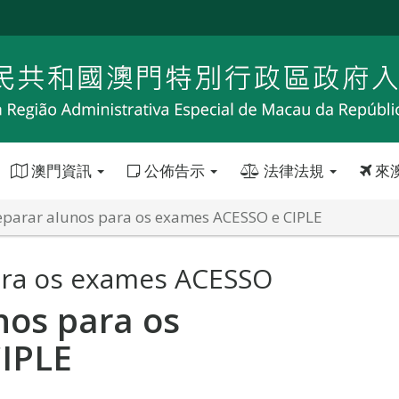
澳門資訊
公佈告示
法律法規
來
parar alunos para os exames ACESSO e CIPLE
ara os exames ACESSO
nos para os
IPLE