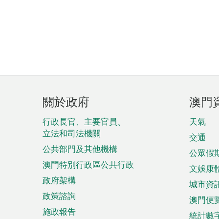
頁
關於政府
澳門
腳
菜
行政長官、主要官員、
天氣
立法和司法機關
單
交通
公共部門及其他機構
公眾假
澳門特別行政區公共行政
文娛康
政府架構
城市資
政策諮詢
澳門便
施政報告
統計數