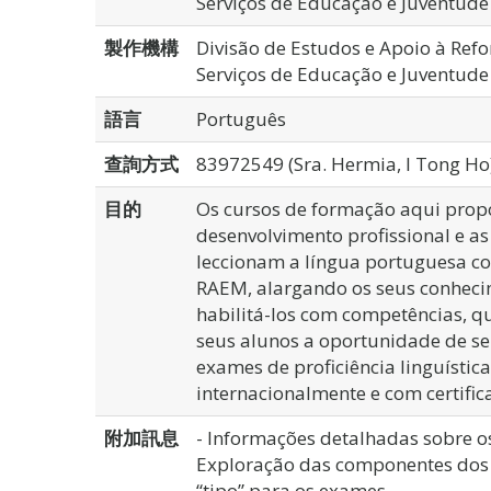
Serviços de Educação e Juventude
製作機構
Divisão de Estudos e Apoio à Ref
Serviços de Educação e Juventude
語言
Português
查詢方式
83972549 (Sra. Hermia, I Tong Ho
目的
Os cursos de formação aqui prop
desenvolvimento profissional e as
leccionam a língua portuguesa c
RAEM, alargando os seus conhecim
habilitá-los com competências, q
seus alunos a oportunidade de se
exames de proficiência linguísti
internacionalmente e com certific
附加訊息
- Informações detalhadas sobre o
Exploração das componentes dos 
“tipo” para os exames.