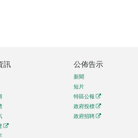
資訊
公佈告示
新聞
短片
期
特區公報
體
政府投標
訊
政府招聘
覽
字