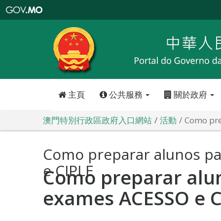
澳
門
特
別
行
政
區
政
府
入
口
網
站
主頁
公共服務
關於政府
澳門特別行政區政府入口網站
活動
Como pre
Como preparar alunos p
e CIPLE
Como preparar alu
exames ACESSO e C