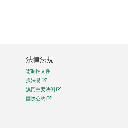
法律法規
憲制性文件
搜法易
澳門主要法例
國際公約