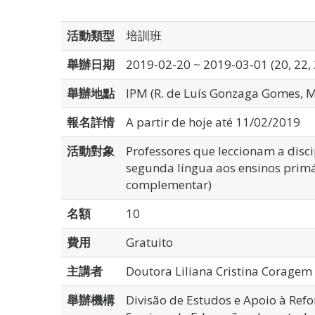
活動類型
培訓班
舉辦日期
2019-02-20 ~ 2019-03-01 (20, 22, 
舉辦地點
IPM (R. de Luís Gonzaga Gomes, 
報名詳情
A partir de hoje até 11/02/2019
活動對象
Professores que leccionam a disc
segunda língua aos ensinos primár
complementar)
名額
10
費用
Gratuito
主講者
Doutora Liliana Cristina Coragem
舉辦機構
Divisão de Estudos e Apoio à Ref