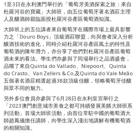
1至3日在永利澳門舉行的「葡萄牙美酒探索之旅：來自
杜羅河谷的寶藏」大師班，由五位葡萄牙著名酒莊主理
人及釀酒師親臨面授杜羅河谷產區葡萄酒知識。
大師班上的五位講者來自葡萄牙在國際市場上最具影響
力之「Douro Boys」頂級酒莊聯盟，向與會者深入分析
釀酒技術的進化，同時介紹杜羅河谷產區風土的特性及
葡萄酒的陳年潛力，亦分享了他們對杜羅河谷產區葡萄
酒未來的看法。學生們亦參與了同場舉行之品酒盛會，
品嚐了來自Quinta do Vallado、Niepoort、Quinta
do Crasto、Van Zellers & Co.及Quinta do Vale Meão
五個著名酒莊精選超過38款頂級佳釀，領略葡萄牙佳釀
與眾不同的魅力。
另外多位會員亦參與了6月28日在永利皇宮舉行之
「2023澳門創意城市美食之都可持續發展美餚大師班系
列活動」首場大師班活動，由首位常駐中國的葡萄酒大
師趙鳳儀擔任講師，向學生深入淺出地講解有機葡萄酒
的相關知識。