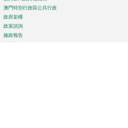
單
澳門特別行政區公共行政
政府架構
政策諮詢
施政報告
特別推介
澳門資訊
天氣
交通
公眾假期
文娛康體
城市資訊
澳門便覽
統計數字