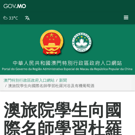
澳
門
特
33°C
別
行
政
區
政
府
入
口
網
站
澳門特別行政區政府入口網站
新聞
澳旅院學生向國際名師學習杜羅河谷及有機葡萄酒
澳旅院學生向國
際名師學習杜羅