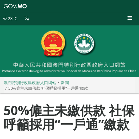
澳
門
特
28°C
別
行
政
區
政
府
入
口
網
站
澳門特別行政區政府入口網站
新聞
50%僱主未繳供款 社保呼籲採用“一戶通”繳款
50%僱主未繳供款 社保
呼籲採用“一戶通”繳款