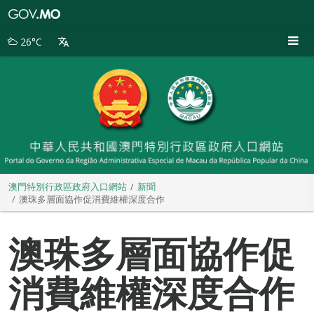
澳
門
特
26°C
別
行
政
區
政
府
入
口
網
站
澳門特別行政區政府入口網站
新聞
澳珠多層面協作促消費維權深度合作
澳珠多層面協作促
消費維權深度合作