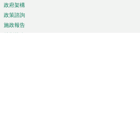
政府架構
政策諮詢
施政報告
特別推介
澳門資訊
天氣
交通
公眾假期
文娛康體
城市資訊
澳門便覽
統計數字