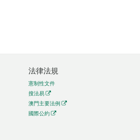
法律法規
憲制性文件
搜法易
澳門主要法例
國際公約