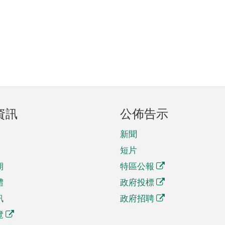
資訊
公佈告示
新聞
短片
期
特區公報
體
政府投標
訊
政府招聘
覽