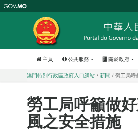
澳
門
特
別
行
政
區
政
府
入
口
網
站
主頁
公共服務
關於政府
澳門特別行政區政府入口網站
新聞
勞工局呼
勞工局呼籲做好
風之安全措施