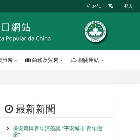
34°C
登入
澳旅遊
商務及貿易
相關連結
最新新聞
保安司與青年清茶談 “平安城市 青年擔
當”