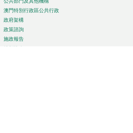
單
公共部門及其他機構
澳門特別行政區公共行政
政府架構
政策諮詢
施政報告
特別推介
澳門資訊
天氣
交通
公眾假期
文娛康體
城市資訊
澳門便覽