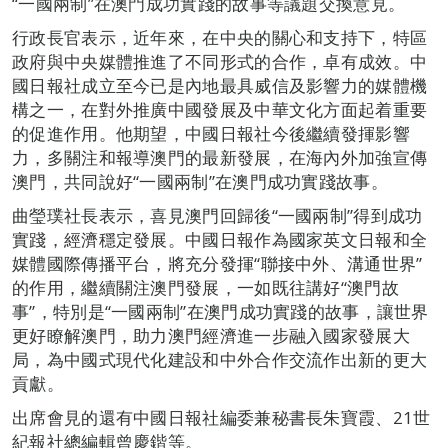
“一國兩制”在澳門成功實踐的故事等議題交換意見。
行政長官表示，近年來，在中央的關心和支持下，特區
政府與中央媒體推進了不同形式的合作，卓有成效。中
國日報社成立至今已是內地最具威信及影響力的媒體機
構之一，在對外推廣中國發展及中華文化方面起着重要
的促進作用。他期望，中國日報社今後繼續發揮影響
力，多關注和報導澳門的最新發展，在海內外加強宣傳
澳門，共同說好“一國兩制”在澳門成功實踐故事。
曲瑩璞社長表示，喜見澳門回歸後“一國兩制”得到成功
實踐，經濟穩定發展。中國日報作為國家英文日報和全
媒體國際傳播平台，將充分發揮“聯接中外、溝通世界”
的作用，繼續關注澳門發展，一如既往講好“澳門故
事”，特別是“一國兩制”在澳門成功實踐的故事，讓世界
更好瞭解澳門，助力澳門經濟進一步融入國家發展大
局，為中國式現代化建設和中外合作交流作出新的更大
貢獻。
出席會見的還有中國日報社編委兼秘書長朱寶霞、21世
紀報社總編輯曾慶鍇等。