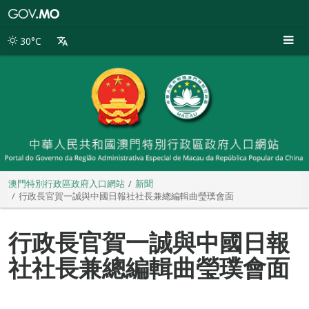
澳
門
特
30°C
別
行
政
區
政
府
入
口
網
站
澳門特別行政區政府入口網站
新聞
行政長官賀一誠與中國日報社社長兼總編輯曲瑩璞會面
行政長官賀一誠與中國日報
社社長兼總編輯曲瑩璞會面