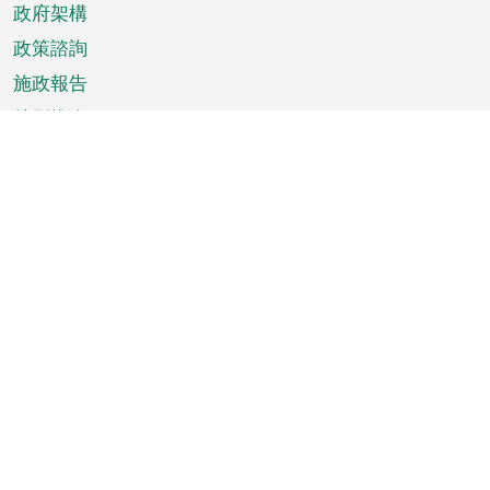
政府架構
政策諮詢
施政報告
特別推介
澳門資訊
天氣
交通
公眾假期
文娛康體
城市資訊
澳門便覽
統計數字
公佈告示