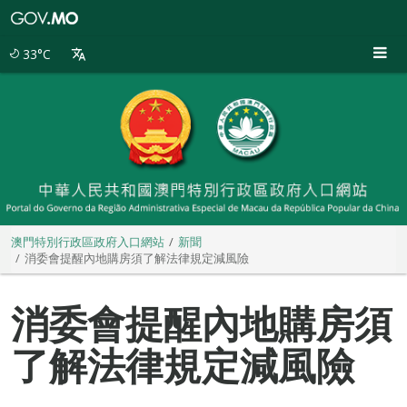
澳
門
特
33°C
別
行
政
區
政
府
入
口
網
站
澳門特別行政區政府入口網站
新聞
消委會提醒內地購房須了解法律規定減風險
消委會提醒內地購房須
了解法律規定減風險