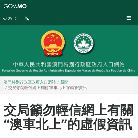
澳
門
特
29°C
別
行
政
區
政
府
入
口
網
站
澳門特別行政區政府入口網站
新聞
交局籲勿輕信網上有關“澳車北上”的虛假資訊
交局籲勿輕信網上有關
“澳車北上”的虛假資訊