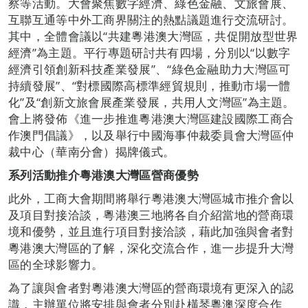
察等活動。大會聚焦數字經濟、綠色金融、文旅會展、
互聯互通等中外工商界關注的熱點議題進行交流研討。
其中，全體會議以“共建粵港澳大灣區，共促開放型世界
經濟”為主題。平行專題研討共有四場，分別以“以數字
經濟引領創新科技產業發展”、“綠色金融助力大灣區可
持續發展”、“對標國際高標準經貿規則，推動市場一體
化”及“創新文旅會展產業發展，共用人文灣區”為主題。
會上將發佈《進一步推進粵港澳大灣區建設國際工商合
作澳門倡議》，以及舉行中國海事仲裁委員會大灣區仲
裁中心（華南分會）揭牌儀式。
系列活動推介粵港澳大灣區營商優勢
此外，工商大會期間將舉行粵港澳大灣區城市推介會以
及項目對接洽談，粵港澳三地將各自介紹當地的營商環
境和優勢，並且進行項目對接洽談，藉此加強與會者對
粵港澳大灣區的了解，深化交流合作，進一步提升大灣
區的全球影響力。
為了讓與會者對粵港澳大灣區的營商環境有更深入的認
識，主辦單位將安排與會者分別赴橫琴粵澳深度合作