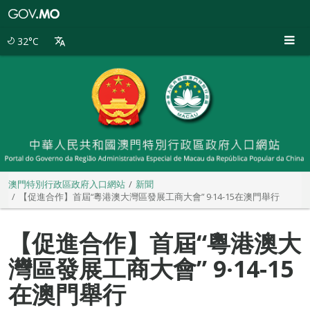
澳
門
特
32°C
別
行
政
區
政
府
入
口
網
站
澳門特別行政區政府入口網站
新聞
【促進合作】首屆“粵港澳大灣區發展工商大會” 9‧14-15在澳門舉行
【促進合作】首屆“粵港澳大
灣區發展工商大會” 9‧14-15
在澳門舉行