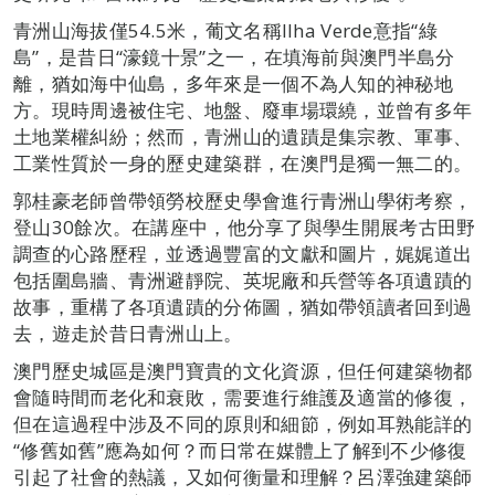
青洲山海拔僅54.5米，葡文名稱Ilha Verde意指“綠
島”，是昔日“濠鏡十景”之一，在填海前與澳門半島分
離，猶如海中仙島，多年來是一個不為人知的神秘地
方。現時周邊被住宅、地盤、廢車場環繞，並曾有多年
土地業權糾紛；然而，青洲山的遺蹟是集宗教、軍事、
工業性質於一身的歷史建築群，在澳門是獨一無二的。
郭桂豪老師曾帶領勞校歷史學會進行青洲山學術考察，
登山30餘次。在講座中，他分享了與學生開展考古田野
調查的心路歷程，並透過豐富的文獻和圖片，娓娓道出
包括圍島牆、青洲避靜院、英坭廠和兵營等各項遺蹟的
故事，重構了各項遺蹟的分佈圖，猶如帶領讀者回到過
去，遊走於昔日青洲山上。
澳門歷史城區是澳門寶貴的文化資源，但任何建築物都
會隨時間而老化和衰敗，需要進行維護及適當的修復，
但在這過程中涉及不同的原則和細節，例如耳熟能詳的
“修舊如舊”應為如何？而日常在媒體上了解到不少修復
引起了社會的熱議，又如何衡量和理解？呂澤強建築師