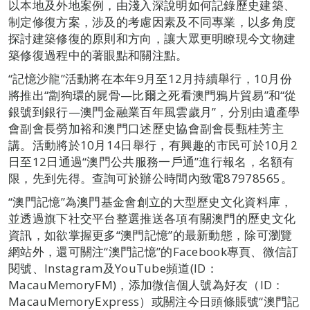
以本地及外地案例，由淺入深說明如何記錄歷史建築、
制定修復方案，涉及的考慮因素及不同專業，以多角度
探討建築修復的原則和方向，讓大眾更明瞭現今文物建
築修復過程中的著眼點和關注點。
“記憶沙龍”活動將在本年9月至12月持續舉行，10月份
將推出“劏狗環的屍骨—比爾之死看澳門鴉片貿易”和“從
銀號到銀行—澳門金融業百年風雲歲月”，分別由遺產學
會副會長勞加裕和澳門口述歷史協會副會長甄桂芳主
講。活動將於10月14日舉行，有興趣的市民可於10月2
日至12日通過“澳門公共服務一戶通”進行報名，名額有
限，先到先得。查詢可於辦公時間內致電87978565。
“澳門記憶”為澳門基金會創立的大型歷史文化資料庫，
並透過旗下社交平台整選推送各項有關澳門的歷史文化
資訊，如欲掌握更多“澳門記憶”的最新動態，除可瀏覽
網站外，還可關注“澳門記憶”的Facebook專頁、微信訂
閱號、Instagram及YouTube頻道(ID：
MacauMemoryFM)，添加微信個人號為好友（ID：
MacauMemoryExpress）或關注今日頭條賬號“澳門記