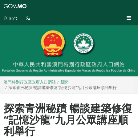
澳
門
特
36°C
別
行
政
區
政
府
入
口
網
站
澳門特別行政區政府入口網站
新聞
探索青洲秘蹟 暢談建築修復 “記憶沙龍”九月公眾講座順利舉行
探索青洲秘蹟 暢談建築修復
“記憶沙龍”九月公眾講座順
利舉行