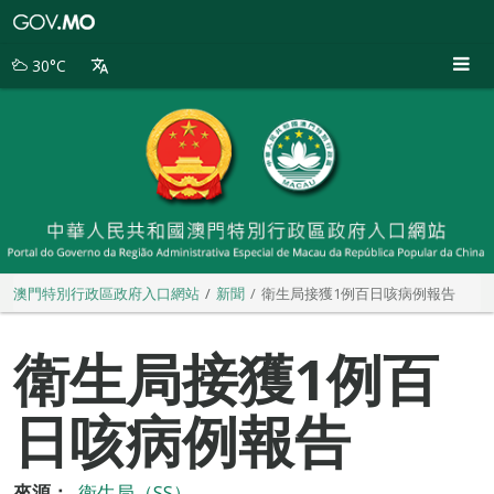
澳
門
特
30°C
別
行
政
區
政
府
入
口
網
站
澳門特別行政區政府入口網站
新聞
衛生局接獲1例百日咳病例報告
衛生局接獲1例百
日咳病例報告
來源：
衛生局（SS）