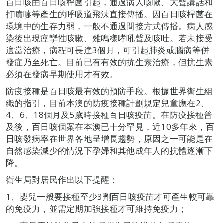
百日咳由百日咳桿菌引起，通過病人咳嗽、大聲講話和
打噴嚏等產生的呼吸道飛沬直接傳播。因百日咳桿菌在
環境中的生存力弱，一般不通過間接方式傳播。病人感
染後出現痙攣性咳嗽、雞鳴樣哮吼聲及咳吐。若未接受
適當治療，病程可長達3個月，可引起肺炎或腦病等併
發症乃至死亡。目前已有有效的抗生素治療，但抗生素
必須在發病早期使用才有效。
防疫接種是百日咳最有效的預防手段。根據世界衛生組
織的指引，目前本澳的防疫接種計劃規定兒童應在2、
4、6、18個月及5歲時接種百日咳疫苗。在防疫接種普
及後，百日咳個案在本澳已十分罕見，近10多年來，百
日咳發病率在世界各地呈增長趨勢，原因之一可能是在
自然感染減少的情況下孕婦和其他成年人的抗體逐漸下
降。
衛生局對居民作出以下提醒：
1、嬰兒一般要接種至少3劑百日咳疫苗才可產生較可靠
的免疫力，並需定期加強接種才可維持免疫力；