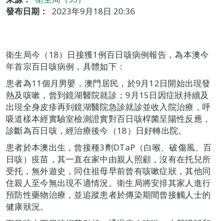
發布日期：
2023年9月18日 20:36
衛生局今（18）日接獲1例百日咳病例報告，為本澳今
年首宗百日咳病例，具體如下：
患者為11個月男嬰，澳門居民，於9月12日開始出現發
熱及咳嗽，曾到鏡湖醫院就診；9月15日因症狀持續及
出現全身皮疹再到鏡湖醫院急診就診並收入院治療，呼
吸道樣本經實驗室檢測證實對百日咳桿菌呈陽性反應，
診斷為百日咳，經治療後今（18）日好轉出院。
患者於本澳出生，曾接種3劑DTaP（白喉、破傷風、百
日咳）疫苗，其一直在家中由親人照顧，沒有在托兒所
受托，無外遊史，同住祖母早前曾有咳嗽症狀，其他同
住親人至今無出現不適情況。衛生局將安排其家人進行
預防性藥物治療，並追蹤患者於傳染期間曾接觸人士的
健康狀況。