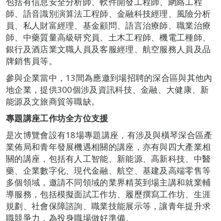
包括有信息安全分析師、軟件開發工程師、網絡工程
師、語音識別演算法工程師、金融科技經理、風險分析
員、私人財富經理、基金顧問、語言治療師、職業治療
師、中藥質量高級研究員、土木工程師、機電工種師、
銀行及酒店業文職人員及客服經理、航空服務人員及品
牌銷售員等。
參與企業當中，13間為應邀到場招聘的深合區與其他內
地企業，提供300個涉及資訊科技、金融、大健康、新
能源及文旅商貿等職缺。
專題講座工作坊全方位支援
是次博覽會設有18場專題講座，有涉及與橫琴深合區產
業佈局和青年發展機遇相關的講座，亦有與四大產業相
關的講座，包括有人工智能、新能源、高新科技、中醫
藥、企業數字化、現代金融、航空、基建及高端零售等
多個領域，邀請不同領域的業界精英到場主講和就業輔
導服務，包括模擬面試工作坊、履歷撰寫工作坊、生涯
規劃、社會保障諮詢、職業技能展示等，讓青年提升求
職競爭力，為投身職場做好準備。