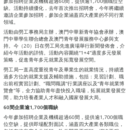
參加招聘企業及機構超過60間，提供逾1,700個職位空
缺。活動持續優化，去年首次推出招聘會，今年將繼續
邀請企業參加招聘，參加企業涵蓋四大產業的不同行業
領域。
活動由勞工事務局主辦，澳門中華新青年協會承辦，澳
門中華學生聯合總會及澳門青年發展服務中心參與支
持。今（20）日在勞工局先進廣場舉行新聞發佈會，介
紹今年活動的詳情。活動內容圍繞“1+4”適度多元發展
策略，促進青年多元就業及拓寬發展空間。
勞工局一直高度重視青年及畢業生的就業情況，持續透
過多方位的就業支援及輔助措施，包括：見習計劃、職
出前程實習計劃、“職問職講”行業講座以及“青年就業博
覽會”等，全力協助青年盡快投入職場，拓展就業發展空
間，助力培養產業人才和融入國家發展大局。
60
間企業逾1,700個職缺
今年參加招聘企業及機構超過60間，提供逾1,700個職
位空缺，提供即場配對面試，涵蓋四大產業各類職位，