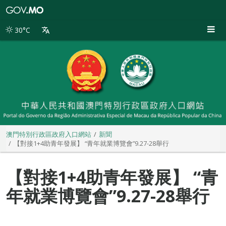
澳
門
特
30°C
別
行
政
區
政
府
入
口
網
站
澳門特別行政區政府入口網站
新聞
【對接1+4助青年發展】 “青年就業博覽會”9.27-28舉行
【對接1+4助青年發展】 “青
年就業博覽會”9.27-28舉行