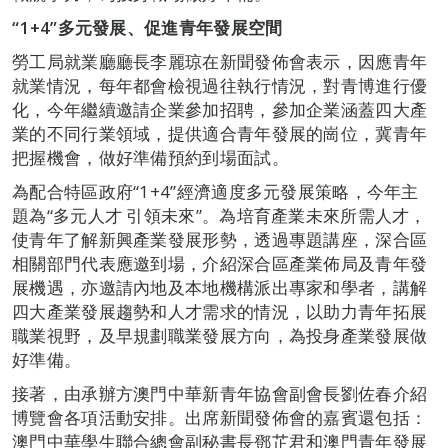
“1+4”多元發展、促進青年發展空間
勞工局就業廳廳長李麗琼在新聞發佈會表示，因應青年
就業情況，每年都會檢視過往執行情況，對青博進行優
化，今年繼續邀請企業參加招聘，參加企業涵蓋四大產
業的不同行業領域，提供適合青年發展的崗位，冀青年
把握機會，做好準備預約到場面試。
為配合特區政府“1+4”經濟適度多元發展策略，今年主
題為“多元人才 引領未來”。為培育產業未來所需人才，
使青年了解新興產業發展形勢，透過專題講座，深合區
相關部門代表應邀到場，介紹深合區產業佈局及青年發
展機遇，亦邀請內地及本地機構派出專家和學者，講解
四大產業發展趨勢和人才需求的情況，以助力青年拓展
職業視野，及早規劃職業發展方向，為投身產業發展做
好準備。
接著，由承辦方澳門中華新青年協會副會長劉佐春介紹
博覽會各項活動安排。出席新聞發佈會的嘉賓還包括：
澳門中華學生聯合總會副秘書長鄧芷君和澳門青年發展