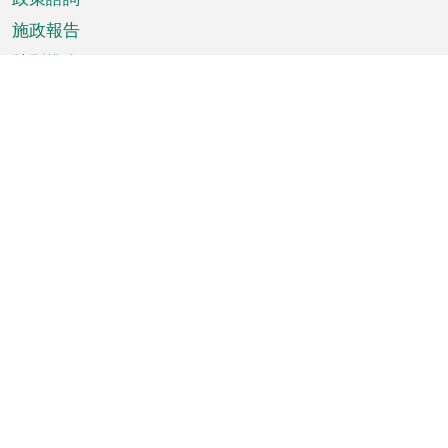
施政報告
特別推介
澳門資訊
天氣
交通
公眾假期
文娛康體
城市資訊
澳門便覽
統計數字
公佈告示
新聞