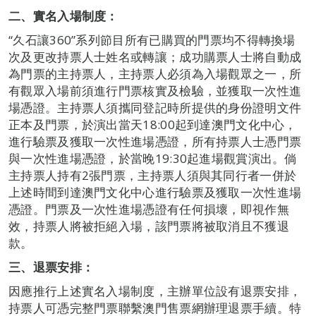
二、實名入場制度：
“久石讓360”系列節目所有已購買的門票均不得轉換場
次及更改持票人士姓名或轉讓；成功購票人士將自動成
為門票的主持票人，主持票人必須為入場觀眾之一，所
有觀眾入場前須進行門票核實及檢驗，並獲取一次性進
場憑證。主持票人須攜同登記時所提供的身份證明文件
正本及門票，於演出當天18:00起到達澳門文化中心，
進行驗票及獲取一次性進場憑證，所有持票人士憑門票
與一次性進場憑證，於當晚19:30起進場觀賞演出。倘
主持票人持有2張門票，主持票人須與其同行者一併於
上述時間到達澳門文化中心進行驗票及獲取一次性進場
憑證。門票及一次性進場憑證有任何損壞，即視作無
效，持票人將被拒絕入場，該門票將被取消且不獲退
款。
三、退票安排：
因應推行上述實名入場制度，主辦單位設有退票安排，
持票人可憑完整門票聯繫澳門售票網辦理退票手續。特