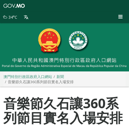
澳
門
特
34°C
別
行
政
區
政
府
入
口
網
站
澳門特別行政區政府入口網站
新聞
音樂節久石讓360系列節目實名入場安排
音樂節久石讓360系
列節目實名入場安排