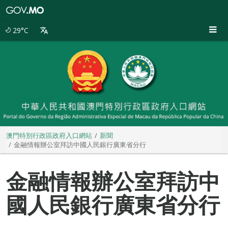
澳
門
特
29°C
別
行
政
區
政
府
入
口
網
站
澳門特別行政區政府入口網站
新聞
金融情報辦公室拜訪中國人民銀行廣東省分行
金融情報辦公室拜訪中
國人民銀行廣東省分行