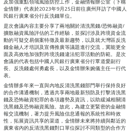
及加強重點領域風險防控工作，金融情報辦公室（下稱
金情辦）代表於2023年9月25日前往廣州拜訪了中國人
民銀行廣東省分行反洗錢單位。
是次會議內容主要分享了兩地關於清洗黑錢/恐怖融資/
擴散融資風險評估的工作經驗，並探討涉及跨境資金流
動的可疑交易個案特徵及最新趨勢，以及就大灣區反洗
錢金融人才培訓及宣傳推廣等議題進行交流，冀能更全
面及高效地加強對跨境洗錢違法犯罪活動的防範。是次
會議的代表包括中國人民銀行廣東省分行覃道愛副行
長、反洗錢處何勇處長，以及金情辦朱婉儀主任一行代
表。
金情辦多年來一直與內地反清洗黑錢部門舉行保持良好
的合作溝通機制，透過共享兩地最新預防及打擊清洗黑
錢及恐怖融資犯罪的各項趨勢及資訊，以助緩減相關清
洗黑錢及恐怖融資風險。故此，為建立更緊密的金融情
報交流機制，著力提升風險信息通報的系統性和時效
性，拓展資訊共享的渠道，金情辦未來將持續與鄰近的
廣東省內的反清洗黑錢對口單位探討不同類型的合作方