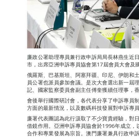
廉政公署助理專員兼行政申訴局局長林燕生近
市，出席亞洲申訴專員協會第17屆會員大會及
俄羅斯、巴基斯坦、阿塞拜疆、印尼、伊朗和
員公署也派員參加會議。是次大會選出新一屆
記、國家監察委員會副主任傅奎獲續任理事，
會後舉行國際研討會，各代表分享了申訴專員
方面的最新情況，以及數碼科技發展對申訴專
廉署代表團認為此行汲取了不少寶貴經驗，對
借鏡作用。亞洲申訴專員協會於1996年成立
合作和專業發展為宗旨。澳門廉署兼具行政申