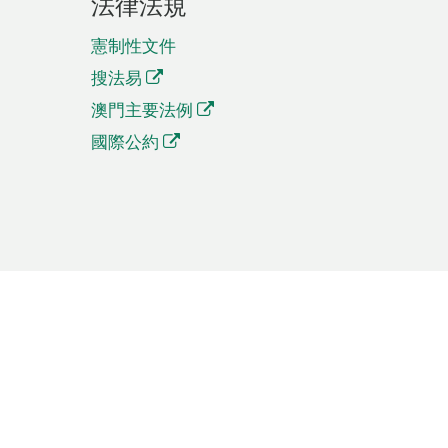
法律法規
憲制性文件
搜法易
澳門主要法例
國際公約