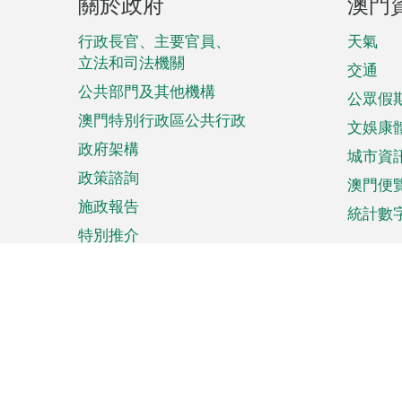
關於政府
澳門
腳
菜
行政長官、主要官員、
天氣
立法和司法機關
單
交通
公共部門及其他機構
公眾假
澳門特別行政區公共行政
文娛康
政府架構
城市資
政策諮詢
澳門便
施政報告
統計數
特別推介
來澳旅遊
商務
計劃行程
貿易投
觀光
澳門經
娛樂消閒
中小企