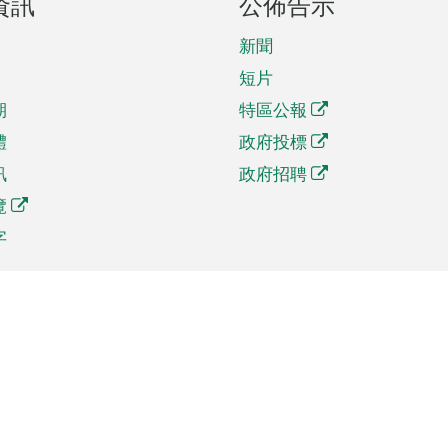
資訊
公佈告示
新聞
短片
期
特區公報
體
政府投標
訊
政府招聘
覽
字
及貿易
相關連結
資
手機應用程式目錄
貿會展
社交媒體目錄
商機和服務
專題網站目錄