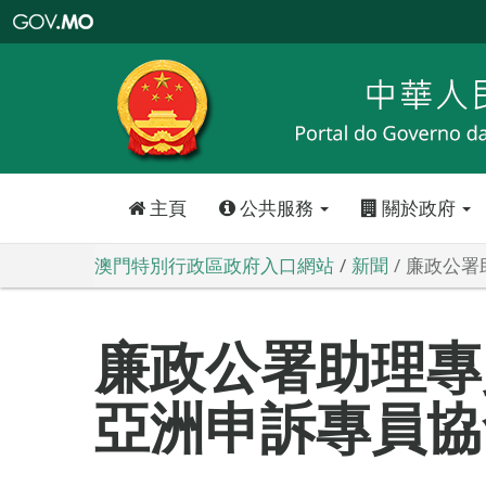
澳
門
特
別
行
政
區
政
府
入
口
網
站
主頁
公共服務
關於政府
澳門特別行政區政府入口網站
新聞
廉政公署
廉政公署助理專
亞洲申訴專員協