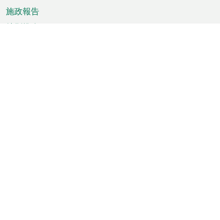
施政報告
特別推介
澳門資訊
天氣
交通
公眾假期
文娛康體
城市資訊
澳門便覽
統計數字
公佈告示
新聞