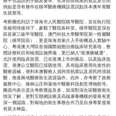
療平台認證的手續及要求、在深合區執業的規定及空間
例如是否有條件在橫琴醫療機構設置試點供本澳年青醫
生就業等。
​考察團也到訪了珠海市人民醫院橫琴醫院，並在執行院
長楊明琦接待下，參觀了醫院各科室。橫琴醫院是深合
區首家三級甲等醫院，澳門科技大學醫學院第一附屬醫
院（橫琴院區），更是珠海首家介入手術機器人實驗中
心、粵港澳大灣區首個國際細胞治療臨床研究基地，整
體診療科目和檢測設施齊備，更已納入“港澳藥械通”，
允許使用臨床急需、已在港澳上市的藥品，以及臨床急
需、港澳公立醫院已採購使用、具有臨床應用先進性的
醫療器械，便利本澳醫療人員跨境執業以及居民跨境就
醫，推進兩地醫療衛生資源協作。此外，亦考察了政務
服務中心、臻林山庄和蓮地中醫藥科技創意博物館等。
團員均表示是次考察獲益良多，加深對深合區醫療衛生
情況了解，更對互聯網診療及高端康養機構的發展有更
深一層認識，對兩地的衛生事務合作乃至自身專業發展
有莫大裨益。