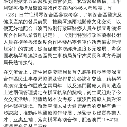
率領包括第五屆醫務委員會委員、私營醫療機構、非牟
利醫療機構及醫療團體代表在內的46人考察團，昨
（28）日前往橫琴深合區參觀考察，了解深合區醫療及
健康產業的發展前景，推動琴澳兩地醫療文化交流，以
便更好地配合《澳門特別行政區醫療人員在橫琴粵澳深
度合作區執業管理規定》、《澳門特別行政區藥學技術
人員在橫琴粵澳深度合作區藥品零售單位執業備案管理
規定》的實施，從而促進本澳經濟適度多元發展，考察
團獲橫琴粵澳深合區民生事務局黃宇杰局長和馮方丹副
局長熱情接待。
在交流會上，衛生局羅奕龍局長首先感謝橫琴粵澳深度
合作區民生事務局協調及安排是次參訪和交流，藉橫琴
粵澳深度合作區成立兩周年，以及澳門醫療人員可透過
上述兩個管理規定在橫琴執業的契機，衛生局組織了今
次交流活動。期望透過本次考察，讓澳門醫療人員對深
合區醫療環境、執業空間以及大健康產業的發展有進一
步認識，推動兩地醫療協作發展，滙聚更多優質專業人
才，互惠互補，落實橫琴粵澳合作，配合澳門“1+4”經
濟適度多元發展策略。