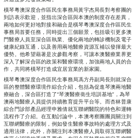
橫琴粵澳深度合作區民生事務局黃宇杰局長對考察團的
到訪表示歡迎，並指出深合區與本澳的制度存在差異，
兩地如何更好地對接和融合是橫琴粵澳深度合作區民生
事務局首要任務，同時提出三個願景，包括吸引更多澳
門醫療人員至深合區執業、優化兩地的轉診機制及電子
健康紀錄互通，以及善用兩地醫療資源互補以發揮最大
優勢。他希望藉著是次參觀考察，可讓本澳醫療業界更
深入了解深合區的政策和醫療環境，加強兩地人員的合
作，共同將橫琴打造成宜居宜業的新家園。
橫琴粵澳深度合作區民生事務局馮方丹副局長則就深合
區的整體醫療環境作綜合介紹，包括為促進琴澳兩地醫
療融合，深合區打造了“琴澳醫療衛生培訓基地”，為琴
澳兩地醫療人員提供持續教育提升平台等。而杏林普康
綜合門診部產品經理申雅倩就互聯網醫院的特色和運轉
流程作了介紹。在互動討論中，本澳考察團團員關注到
互聯網醫療的限制，例如發生醫療事故時的處理方式及
適用法律，此外，亦關注到本澳醫療人員取得互聯網醫