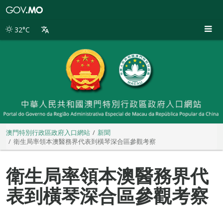
澳
門
特
32°C
別
行
政
區
政
府
入
口
網
站
澳門特別行政區政府入口網站
新聞
衛生局率領本澳醫務界代表到橫琴深合區參觀考察
衛生局率領本澳醫務界代
表到橫琴深合區參觀考察