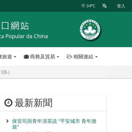
34°C
登入
澳旅遊
商務及貿易
相關連結
:05）
最新新聞
保安司與青年清茶談 “平安城市 青年擔
當”