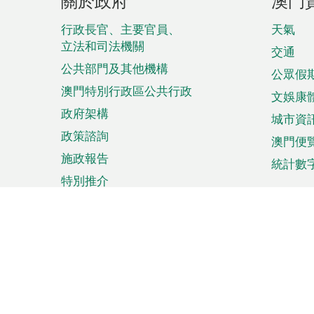
關於政府
澳門
腳
菜
行政長官、主要官員、
天氣
立法和司法機關
單
交通
公共部門及其他機構
公眾假
澳門特別行政區公共行政
文娛康
政府架構
城市資
政策諮詢
澳門便
施政報告
統計數
特別推介
來澳旅遊
商務
計劃行程
貿易投
觀光
澳門經
娛樂消閒
中小企
購物
市場資