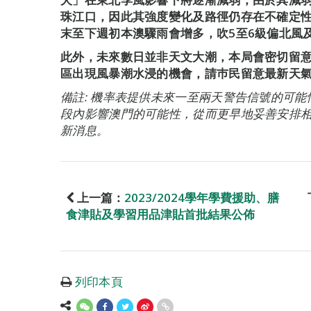
珠江口，因此其強度變化及路徑仍存在不確定
末至下週初本澳驟雨會增多，吹5至6級偏北風
此外，未來數日並非天文大潮，本局會密切留
區出現風暴潮水浸的機會，請巿民留意最新天
備註: 機率表提供未來一至兩天警告信號的可
段內影響澳門的可能性，從而更早地妥善安排
新消息。
上一篇：
2023/2024學年學費援助、膳
食津貼及學習用品津貼首批結果公佈
列印本頁