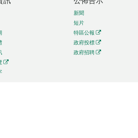
資訊
公佈告示
新聞
短片
期
特區公報
體
政府投標
訊
政府招聘
覽
字
及貿易
相關連結
資
手機應用程式目錄
貿會展
社交媒體目錄
商機和服務
專題網站目錄
訊
RSS訂閱目錄