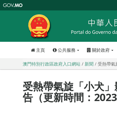
澳
門
特
別
行
政
區
政
府
入
口
網
站
主頁
公共服務
關於政府
澳門特別行政區政府入口網站
新聞
受熱帶氣旋
受熱帶氣旋「小犬」
告（更新時間：2023-1