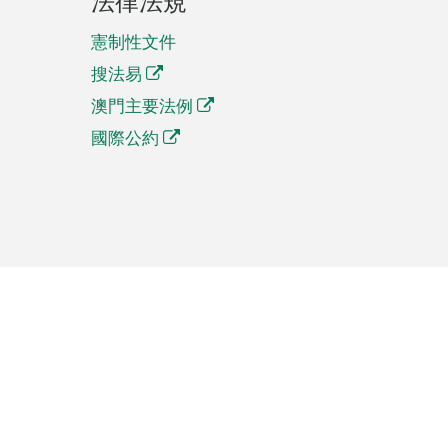
法律法規
憲制性文件
搜法易
澳門主要法例
國際公約