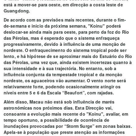
está a mover-se para oeste, em direcção a costa leste de
Guangdong.
De acordo com as previsões mais recentes, durante o fim-
de-semana e início da próxima semana, "Koinu" poderá
deslocar-se ainda mais para oeste, para perto da foz do Rio
das Pérolas, mas é esperado que o sistema enfraqueça
progressivamente, devido à influência de uma monção de
nordeste. O enfraquecimento do sistema tropical pode ser
lento, e há hipótese de se aproximar mais do Estuário do Rio
das Pérolas, uma vez que, ainda existem incertezas quanto à
sua intensidade e à sua trajectória. No entanto, sob a
influência conjunta da tempestade tropical e da monção
nordeste, os aguaceiros vão aumentar. O vento norte será
relativamente forte, podendo ocasionalmente atingir os
níveis entre 5 e 6 da Escala “Beaufort”, com rajadas.
Além disso, Macau não está sob influência de marés
astronómicas nos próximos dias. Esta Direcção vai,
consoante a evolução mais recente do "Koinu", avaliar, em
tempo oportuno, a possibilidade de ocorrência de
inundações provocadas por “Storm Surge” em zonas baixas.
Apela-se à população que preste atenção as informações