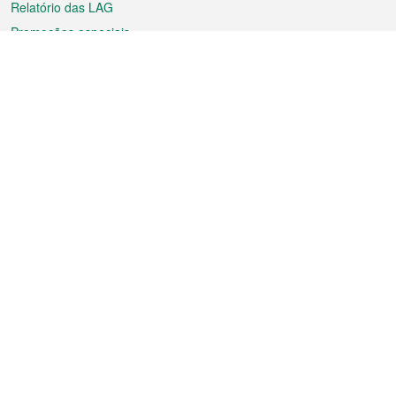
Relatório das LAG
Promoções especiais
Sobre a RAEM
Tempo
Transporte
Feriados
Cultura e lazer
Informação de Macau
Ficheiro sobre Macau
Estatísticas
Anúncios
Notícias
Vídeos
Boletim Oficial