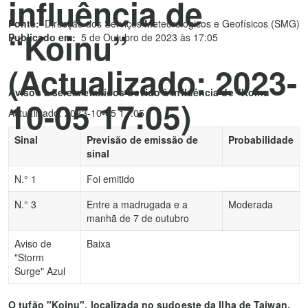
influência de
Fonte:
Direcção dos Serviços Meteorológicos e Geofísicos (SMG)
“Koinu”
Publicado em:
5 de Outubro de 2023 às 17:05
(Actualizado: 2023-
Avisos a serem emitidos devido à influência de "Koinu"
10-05 17:05)
Actualizado: 2023-10-05 17:05
Sinal
Previsão de emissão de
Probabilidade
sinal
N.° 1
Foi emitido
N.° 3
Entre a madrugada e a
Moderada
manhã de 7 de outubro
Aviso de
Baixa
"Storm
Surge" Azul
O tufão "Koinu", localizada no sudoeste da Ilha de Taiwan,