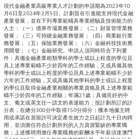
現代金融產業高級專業人才計劃的申請期為2023年10
月6日至2024年2月5日。計劃旨在引進能支持現代金融
產業發展，並在下列專業範疇具專業經驗及技術能力的
人士：（一）債券市場業務發展；（二）財富管理業務
發展；（三）可持續金融業務發展；（四）商業銀行業
務發展；（五）保險業務發展；（六）金融科技技術應
用開發；（七）金融研究。申請人須同時符合下列要
件：具備金融產業相類學科的學士或以上程度的學位且
具上述專業範疇不少於四年的工作經驗，又或具備其他
學科的學士或以上程度的學位且具上述專業範疇不少於
六年的工作經驗，又或具備其他學科的學士或以上程度
的學位且取得金融產業相關的專業資格及具上述專業範
疇不少於四年的工作經驗；年滿21歲；具備良好的中
文、葡文或英文任一語文的表達能力；按計劃所訂的計
分表，在總分300分中取得150分得分；獲本地僱主聘
用或承諾在居留許可決定產生效力之日起計九十日內聘
用，並須擔任符合計劃所列的人力資源緊缺的專業職
務；上述獲聘用擔任專業職務的薪酬水平年薪須達澳門