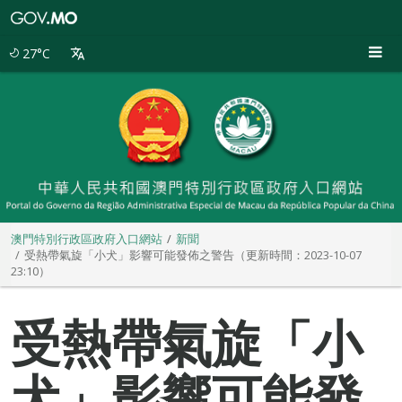
澳
門
特
27°C
別
行
政
區
政
府
入
口
網
站
澳門特別行政區政府入口網站
新聞
受熱帶氣旋「小犬」影響可能發佈之警告（更新時間：2023-10-07
23:10）
受熱帶氣旋「小
犬」影響可能發