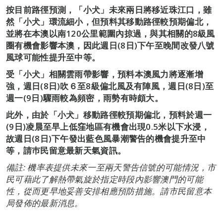
按目前路徑預測，「小犬」未來兩日將移近珠江口，雖
然「小犬」環流細小，但預料其移動路徑較預期偏北，
並將在本澳以南120公里範圍內掠過，與其相關的8級風
圈有機會影響本澳，因此週日(8日)下午至晚間改發八號
風球可能性提升至中等。
受「小犬」相關雲雨帶影響，預料本澳風力將逐漸增
強，週日(8日)吹６至8級偏北風及有陣風，週日(8日)至
週一(9日)驟雨較為頻密，雨勢有時頗大。
此外，由於「小犬」移動路徑較預期偏北，預料於週一
(9日)凌晨至早上低窪地區有機會出現0.5米以下水浸，
故週日(8日)下午發出藍色風暴潮警告的機會提升至中
等，請巿民留意最新天氣資訊。
備註: 機率表提供未來一至兩天警告信號的可能情況，市
民可藉此了解熱帶氣旋於指定時段內影響澳門的可能
性，從而更早地妥善安排相應預防措施。請市民留意本
局發佈的最新消息。