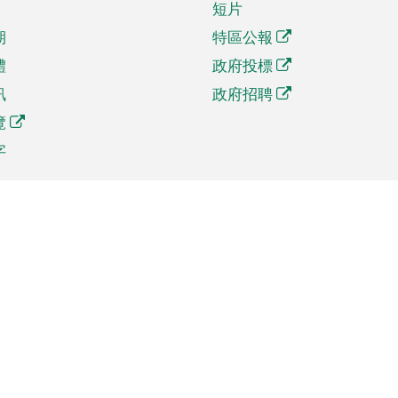
短片
期
特區公報
體
政府投標
訊
政府招聘
覽
字
及貿易
相關連結
資
手機應用程式目錄
貿會展
社交媒體目錄
商機和服務
專題網站目錄
訊
RSS訂閱目錄
權
表格下載