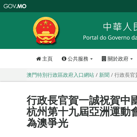
澳
門
特
別
行
政
區
政
府
入
口
網
站
主頁
公共服務
關於政府
澳門特別行政區政府入口網站
新聞
行政長官
行政長官賀一誠祝賀中
杭州第十九屆亞洲運動
為澳爭光