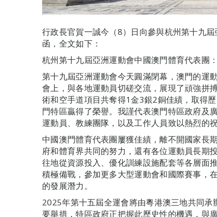
行政長官賀一誠今（8）日向參與杭州第十九屆
函，全文如下：
杭州第十九屆亞洲運動會中國澳門體育代表團
第十九屆亞洲運動會今天圓滿閉幕，澳門的運
會上，與各地運動員切磋交流，展現了頑強拼
術和空手道項目共奪得1金3銀2銅佳績，取得
門特區贏得了榮譽。我謹代表澳門特區政府及
運動員、教練團隊，以及工作人員致以熱烈的
中國澳門體育代表團屢獲佳績，離不開國家長
府和體育界共同的努力，還有各位運動員長期
往地從資源投入、優化訓練設施配套等各層面
積極備戰，參加更多大型運動會和國際賽事，在
的發展潛力。
2025年第十五屆全運會將由粵港澳三地共同
要舉措，特區政府正把握此歷史性的機遇，與