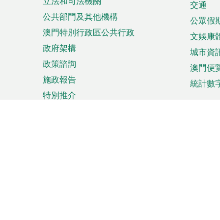
立法和司法機關
單
交通
公共部門及其他機構
公眾假
澳門特別行政區公共行政
文娛康
政府架構
城市資
政策諮詢
澳門便
施政報告
統計數
特別推介
來澳旅遊
商務
計劃行程
貿易投
觀光
澳門經
娛樂消閒
中小企
購物
市場資
節日盛事
知識產