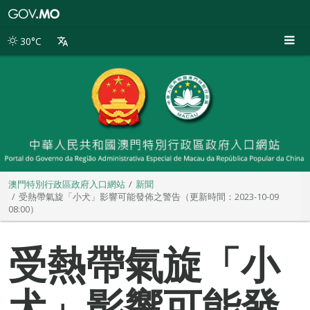
澳
門
特
30°C
別
行
政
區
政
府
入
口
網
站
澳門特別行政區政府入口網站
新聞
受熱帶氣旋「小犬」影響可能發佈之警告（更新時間：2023-10-09
08:00）
受熱帶氣旋「小
犬」影響可能發