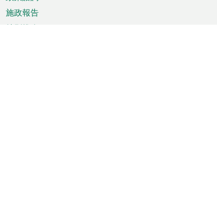
施政報告
特別推介
澳門資訊
天氣
交通
公眾假期
文娛康體
城市資訊
澳門便覽
統計數字
公佈告示
新聞