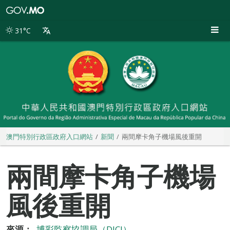
澳
門
特
31°C
別
行
政
區
政
府
入
口
網
站
澳門特別行政區政府入口網站
新聞
兩間摩卡角子機場風後重開
兩間摩卡角子機場
風後重開
來源：
博彩監察協調局（DICJ）