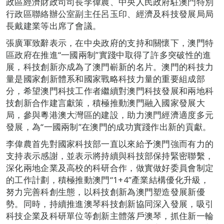
政區經濟財政司司長李偉農、中央人民政府駐澳門特別
行政區聯絡辦公室副主任呂玉印、經濟及科技發展局局
長戴建業等出席了會議。
張廣軍致辭表示，在中央政府的支持和關懷下，澳門特
區政府在推進“一國兩制”實踐中取得了許多突破性的進
展，科技創新亦成為了澳門嶄新的名片。澳門的科技力
量是國家創新體系和國家戰略科技力量的重要組成部
分，希望澳門科技工作者繼續對澳門科技發展和兩地科
技創新合作建言獻策，積極推動澳門融入國家發展大
局，參與粵港澳大灣區的建設，助力澳門經濟適度多元
發展，為“一國兩制”在澳門的成功實踐作出新的貢獻。
李偉農首先對國家科技部一直以來給予澳門強而有力的
支持表示感謝，並表示將持續與科技部保持緊密聯繫，
深化兩地企業及高校的科研合作，做實做好委員會制定
的工作計劃，積極推動澳門“1+4”產業結構優化升級，
努力完善科創生態，以科技創新為澳門塑造發展新優
勢。同時，持續推進澳琴科技創新協同深入發展，吸引
科技企業及科研單位等創新主體落戶澳琴，抓住新一輪