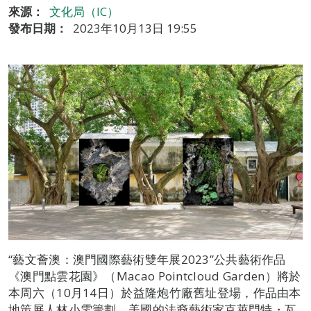
來源：
文化局（IC）
發布日期：
2023年10月13日 19:55
“藝文薈澳：澳門國際藝術雙年展2023”公共藝術作品
《澳門點雲花園》（Macao Pointcloud Garden）將於
本周六（10月14日）於益隆炮竹廠舊址登場，作品由本
地策展人林小雯籌劃、美國的法裔藝術家克萊門特・瓦