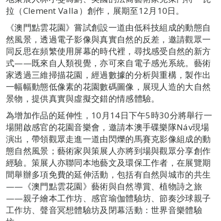
拉（Clement Valla）創作，展期至12月10日。
《澳門點雲花園》嘗試創設一道由低科技組成的動態自
然風景，透過電子影像與真實自然的反差，邀請觀眾一
同反思在頻繁使用屏幕的時代裡，尋找感受自然的新方
式——既來自人類視覺，亦可來自電子感光系統。藝術
家透過三維掃描花園，經過數據的分析與重構，製作出
一幅幅動態低像素的花園數碼圖像，展現人造的大自然
景物，提供真實與虛擬交錯的情感體驗。
為增加作品的延伸性，10月14日下午5時30分將舉行一
場開啟感官的花園音樂會，邀請本澳手碟樂隊Náv現場
演出，帶領觀眾走進一道由閃爍的馬賽克影像組成的動
態自然風景；藝術家與策展人亦將到場與觀眾分享創作
經驗。策展人亦聯同本地藝文及環保工作者，在展覽期
間舉辦多項免費的延伸活動，包括有自然與城市的共生
——《澳門點雲花園》藝術與自然導賞、植物詩之旅
——親子繪本工作坊、感官瑜伽體驗坊、節奏沙球親子
工作坊、聲音冥想體驗坊及閉幕活動：世界音樂體驗