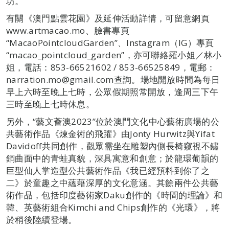
坊。
有關《澳門點雲花園》及延伸活動詳情，可留意網頁
www.artmacao.mo、臉書專頁
“MacaoPointcloudGarden”、Instagram（IG）專頁
“macao_pointcloud_garden”，亦可聯絡羅小姐／林小
姐，電話：853-66521602 / 853-66525849，電郵：
narration.mo@gmail.com查詢。場地開放時間為每日
早上六時至晚上七時，公眾假期照常開放，逢周三下午
三時至晚上七時休息。
另外，“藝文薈澳2023”位於澳門文化中心藝術廣場的公
共藝術作品《煉金術的飛躍》由Jonty Hurwitz與Yifat
Davidoff共同創作，觀眾需坐在雕塑內側長椅窺視不鏽
鋼曲面中的青蛙真貌，深具寓意和創意；於龍環葡韻的
巨型仙人掌造型公共藝術作品《我已經預料到你了之
二》於童趣之中蘊藉深厚的文化意涵。其餘兩件公共藝
術作品，包括印度藝術家Daku創作的《時間的理論》和
韓、英藝術組合Kimchi and Chips創作的《光環》，將
於稍後陸續登場。