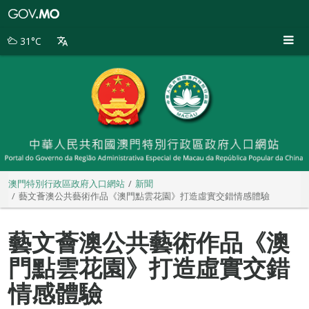
澳
門
特
31°C
別
行
政
區
政
府
入
口
網
站
澳門特別行政區政府入口網站
新聞
藝文薈澳公共藝術作品《澳門點雲花園》打造虛實交錯情感體驗
藝文薈澳公共藝術作品《澳
門點雲花園》打造虛實交錯
情感體驗