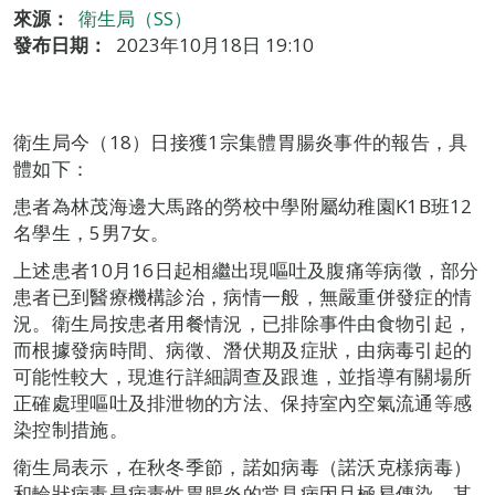
來源：
衛生局（SS）
發布日期：
2023年10月18日 19:10
衛生局今（18）日接獲1宗集體胃腸炎事件的報告，具
體如下：
患者為林茂海邊大馬路的勞校中學附屬幼稚園K1B班12
名學生，5男7女。
上述患者10月16日起相繼出現嘔吐及腹痛等病徵，部分
患者已到醫療機構診治，病情一般，無嚴重併發症的情
況。衛生局按患者用餐情況，已排除事件由食物引起，
而根據發病時間、病徵、潛伏期及症狀，由病毒引起的
可能性較大，現進行詳細調查及跟進，並指導有關場所
正確處理嘔吐及排泄物的方法、保持室內空氣流通等感
染控制措施。
衛生局表示，在秋冬季節，諾如病毒（諾沃克樣病毒）
和輪狀病毒是病毒性胃腸炎的常見病因且極易傳染，其