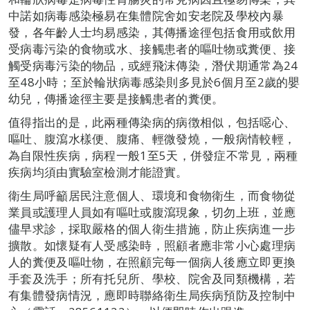
中諾如病毒感染極易在集體院舍如安老院及學校內暴
發，各年齡人士均易感染，其傳播途徑包括食用或飲用
受病毒污染的食物或水、接觸患者的嘔吐物或糞便、接
觸受病毒污染的物品，或經飛沫傳染，潛伏期通常為24
至48小時；至於輪狀病毒感染則多見於6個月至2歲的嬰
幼兒，傳播途徑主要是接觸患者的糞便。
值得指出的是，此兩種傳染病的病徴相似，包括噁心、
嘔吐、腹瀉水樣便、腹痛、輕微發燒，一般病情較輕，
為自限性疾病，病程一般1至5天，併發症不常見，兩種
疾病均須由實驗室檢測才能證實。
衛生局呼籲居民注意個人、環境和食物衛生，而食物從
業員或護理人員如有嘔吐或腹瀉現象，切勿上班，並應
儘早求診，採取嚴格的個人衛生措施，防止疾病進一步
擴散。如懷疑有人受感染時，照顧者應非常小心處理病
人的糞便及嘔吐物，在照顧完每一個病人後應立即更換
手套及洗手；所有托兒所、學校、院舍及同類機構，若
有集體發病情況，應即時聯絡衛生局疾病預防及控制中