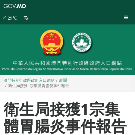
澳
門
特
29°C
別
行
政
區
政
府
入
口
網
站
澳門特別行政區政府入口網站
新聞
衛生局接獲1宗集體胃腸炎事件報告
衛生局接獲1宗集
體胃腸炎事件報告