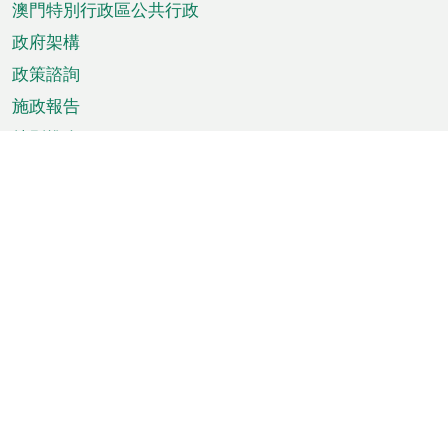
澳門特別行政區公共行政
政府架構
政策諮詢
施政報告
特別推介
澳門資訊
天氣
交通
公眾假期
文娛康體
城市資訊
澳門便覽
統計數字