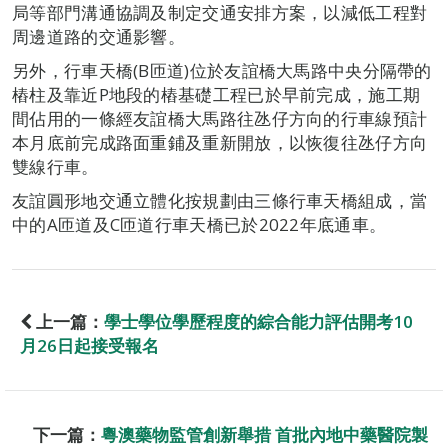
局等部門溝通協調及制定交通安排方案，以減低工程對
周邊道路的交通影響。
另外，行車天橋(B匝道)位於友誼橋大馬路中央分隔帶的
樁柱及靠近P地段的樁基礎工程已於早前完成，施工期
間佔用的一條經友誼橋大馬路往氹仔方向的行車線預計
本月底前完成路面重鋪及重新開放，以恢復往氹仔方向
雙線行車。
友誼圓形地交通立體化按規劃由三條行車天橋組成，當
中的A匝道及C匝道行車天橋已於2022年底通車。
上一篇：
學士學位學歷程度的綜合能力評估開考10
月26日起接受報名
下一篇：
粵澳藥物監管創新舉措 首批內地中藥醫院製