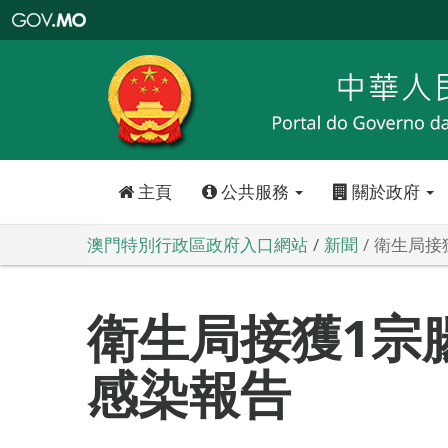
澳
門
特
別
行
政
區
政
府
入
口
網
站
主頁
公共服務
關於政府
澳門特別行政區政府入口網站
新聞
衛生局接
衛生局接獲1宗
感染報告