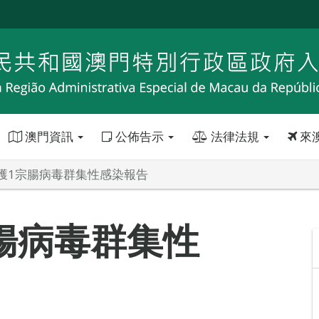
澳門資訊
公佈告示
法律法規
來
獲1宗腸病毒群集性感染報告
腸病毒群集性