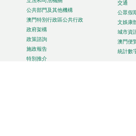
立法和司法機關
單
交通
公共部門及其他機構
公眾假
澳門特別行政區公共行政
文娛康
政府架構
城市資
政策諮詢
澳門便
施政報告
統計數
特別推介
來澳旅遊
商務
計劃行程
貿易投
觀光
澳門經
娛樂消閒
中小企
購物
市場資
節日盛事
知識產