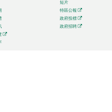
短片
期
特區公報
體
政府投標
訊
政府招聘
覽
字
及貿易
相關連結
資
手機應用程式目錄
貿會展
社交媒體目錄
商機和服務
專題網站目錄
訊
RSS訂閱目錄
權
表格下載