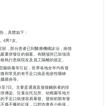
報告，具體如下：
，4男1女。
染症狀，部分患者已到醫療機構診治，病情
他嚴重併發症的個案。有關場所已加強清
嚴格執行患病院友及員工隔離的規定。
1型腸病毒等引起，世界各地全年均有發
輕微和常見的有手足口病及疱疹性咽峽
性腦膜炎等。
3至7日。主要是通過直接接觸病者的排
途徑傳染。兒童在托兒所、幼稚園等地方
高的手足口病便容易暴發。發病初期有發
或不痛不癢的紅疹，口腔內會有小疱疹，