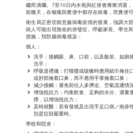
繼而潰爛。7至10日內水疱與紅疹會漸漸消退
前幾天，在喉嚨與糞便中都存在病毒，而糞便
衛生局正密切留意腸病毒疫情的發展，強調大
病人可能出現致命的併發症。呼籲家長、學生
措施，預防腸病毒感染：
個人：
洗手：接觸眼、鼻、口前，以及飯前、如廁
洗手；
呼吸道禮儀：打噴嚏或咳嗽時應用紙巾掩住
或肘部掩着口鼻，而不應用手掌掩着口鼻；
減少接觸：避免前往人多擠迫、空氣流通情
增強抵抗力：均衡飲食、足夠的水分、適量
煙，以增強抵抗力；
及時就醫：若有發燒及出現手足口病／疱疹
別是症狀嚴重時。
學校和院舍：