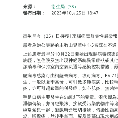
來源：
衛生局（SS）
發布日期：
2023年10月25日 18:47
衛生局今（25）日接獲1宗腸病毒群集性感染
患者為鮑公馬路的主教山兒童中心5名院友不適
上述患者最早於10月22日開始出現腸病毒感
較輕，無住院及無出現神經系統異常症狀或其
潔消毒和保持室內空氣流通等感染控制措施，
腸病毒感染可由柯薩奇病毒、埃可病毒、EV 7
生，一般以夏季高發，可引致多種疾病，比較
炎，亦可引起嚴重的併發症，如心肌炎、無菌
手足口病主要發生在5歲以下的兒童。潛伏期為
泄物傳染，亦可經飛沫、接觸受污染的物件等
經常聚集一起，遊戲時會密切接觸，傳染性頗
燒、喉嚨痛，然後手掌面、腳及臀部出現水疱