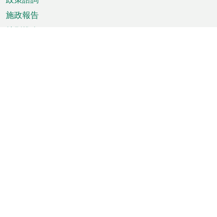
施政報告
特別推介
澳門資訊
天氣
交通
公眾假期
文娛康體
城市資訊
澳門便覽
統計數字
公佈告示
新聞