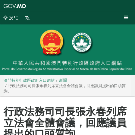
澳
門
特
26°C
別
行
政
區
政
府
入
口
網
站
澳門特別行政區政府入口網站
新聞
行政法務司司長張永春列席立法會全體會議，回應議員提出的口頭質
詢。
行政法務司司長張永春列席
立法會全體會議，回應議員
提出的口頭質詢。