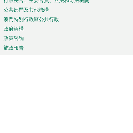
菜
行政長官、主要官員、立法和司法機關
單
公共部門及其他機構
澳門特別行政區公共行政
政府架構
政策諮詢
施政報告
特別推介
澳門資訊
天氣
交通
公眾假期
文娛康體
城市資訊
澳門便覽