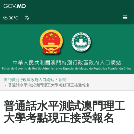
澳
門
特
30°C
別
行
政
區
政
府
入
口
網
站
澳門特別行政區政府入口網站
新聞
普通話水平測試澳門理工大學考點現正接受報名
普通話水平測試澳門理工
大學考點現正接受報名