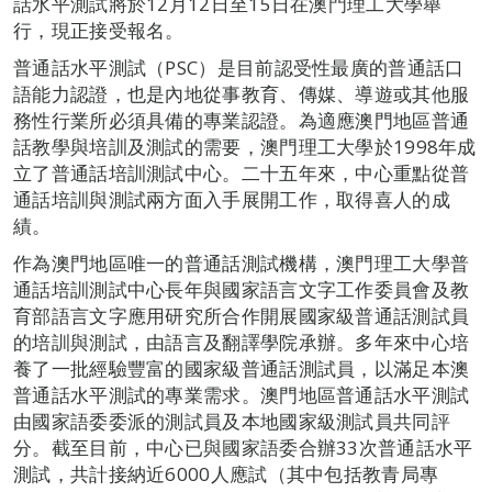
話水平測試將於12月12日至15日在澳門理工大學舉
行，現正接受報名。
普通話水平測試（PSC）是目前認受性最廣的普通話口
語能力認證，也是內地從事教育、傳媒、導遊或其他服
務性行業所必須具備的專業認證。為適應澳門地區普通
話教學與培訓及測試的需要，澳門理工大學於1998年成
立了普通話培訓測試中心。二十五年來，中心重點從普
通話培訓與測試兩方面入手展開工作，取得喜人的成
績。
作為澳門地區唯一的普通話測試機構，澳門理工大學普
通話培訓測試中心長年與國家語言文字工作委員會及教
育部語言文字應用研究所合作開展國家級普通話測試員
的培訓與測試，由語言及翻譯學院承辦。多年來中心培
養了一批經驗豐富的國家級普通話測試員，以滿足本澳
普通話水平測試的專業需求。澳門地區普通話水平測試
由國家語委委派的測試員及本地國家級測試員共同評
分。截至目前，中心已與國家語委合辦33次普通話水平
測試，共計接納近6000人應試（其中包括教青局專